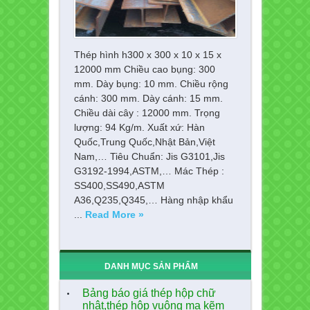
Thép hình h300 x 300 x 10 x 15 x
12000 mm Chiều cao bụng: 300
mm. Dày bụng: 10 mm. Chiều rộng
cánh: 300 mm. Dày cánh: 15 mm.
Chiều dài cây : 12000 mm. Trọng
lượng: 94 Kg/m. Xuất xứ: Hàn
Quốc,Trung Quốc,Nhật Bản,Việt
Nam,… Tiêu Chuẩn: Jis G3101,Jis
G3192-1994,ASTM,… Mác Thép :
SS400,SS490,ASTM
A36,Q235,Q345,… Hàng nhập khẩu
...
Read More »
DANH MỤC SẢN PHẨM
Bảng báo giá thép hộp chữ
nhật,thép hộp vuông mạ kẽm