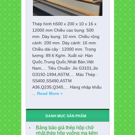
Thép hình h500 x 200 x 10 x 16 x
12000 mm Chiều cao bụng: 500
mm. Dày bụng: 10 mm. Chiều rộng
cánh: 200 mm. Dày cánh: 16 mm.
Chiều dài cây : 12000 mm. Trọng
lượng: 89.6 Kg/m. Xuất xứ: Hàn
Quốc,Trung Quốc,Nhật Bản,Việt
Nam,… Tiêu Chuẩn: Jis G3101,Jis
G3192-1994,ASTM,… Mác Thép :
SS400,SS490,ASTM
A36,Q235,Q345,… Hàng nhập khẩu
...
Read More »
DANH MỤC SẢN PHẨM
Bảng báo giá thép hộp chữ
nhật,thép hộp vuông mạ kẽm