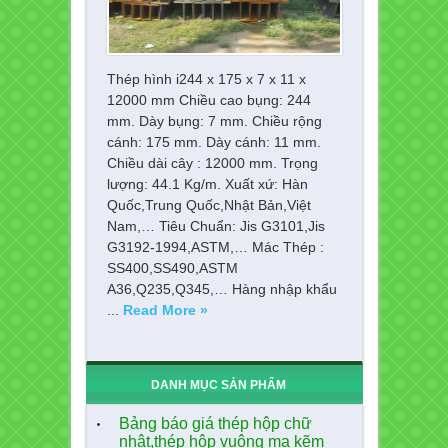
Thép hình i244 x 175 x 7 x 11 x
12000 mm Chiều cao bụng: 244
mm. Dày bụng: 7 mm. Chiều rộng
cánh: 175 mm. Dày cánh: 11 mm.
Chiều dài cây : 12000 mm. Trọng
lượng: 44.1 Kg/m. Xuất xứ: Hàn
Quốc,Trung Quốc,Nhật Bản,Việt
Nam,… Tiêu Chuẩn: Jis G3101,Jis
G3192-1994,ASTM,… Mác Thép :
SS400,SS490,ASTM
A36,Q235,Q345,… Hàng nhập khẩu
...
Read More »
DANH MỤC SẢN PHẨM
Bảng báo giá thép hộp chữ
nhật,thép hộp vuông mạ kẽm