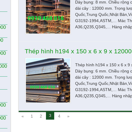
Dày bụng: 8 mm. Chiều rộng 
dài cây : 12000 mm. Trọng lư
Quốc,Trung Quốc,Nhật Bản,Vi
G3192-1994,ASTM,… Mác Th
A36,Q235,Q345,… Hàng nhập 
000
00
Thép hình h194 x 150 x 6 x 9 x 1200
000
Thép hình h194 x 150 x 6 x 
2000
Dày bụng: 6 mm. Chiều rộng 
dài cây : 12000 mm. Trọng lư
Quốc,Trung Quốc,Nhật Bản,Vi
G3192-1994,ASTM,… Mác Th
A36,Q235,Q345,… Hàng nhập 
000
3
«
1
2
4
»
000