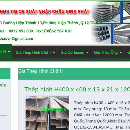
ữ H
Giá Thép Hình Chữ I
Giá Cừ larsen
Giá Thép Ống
G
Giá Thép Hình Chữ H
hép
Thép hình H400 x 400 x 13 x 21 x 1
Thép hình h400 x 400 x 13 x 
mm. Dày bụng: 13 mm. Chiều 
Chiều dài cây : 12000 mm. Tr
Quốc,Trung Quốc,Nhật Bản,Vi
G3192-1994,ASTM,… Mác Th