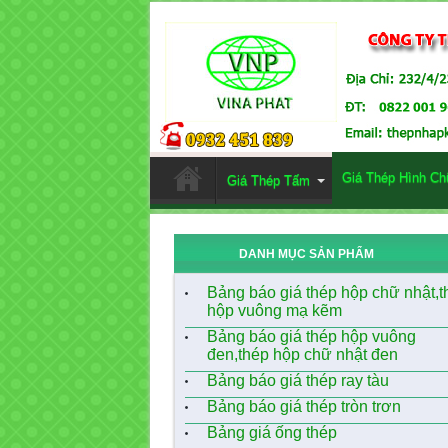
Giá Thép Hình Ch
Giá Thép Tấm
DANH MỤC SẢN PHẨM
Bảng báo giá thép hộp chữ nhật,t
hộp vuông mạ kẽm
Bảng báo giá thép hộp vuông
đen,thép hộp chữ nhật đen
Bảng báo giá thép ray tàu
Bảng báo giá thép tròn trơn
Bảng giá ống thép