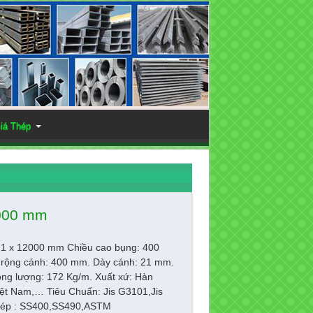
iá Thép
2000 mm
21 x 12000 mm Chiều cao bụng: 400
rộng cánh: 400 mm. Dày cánh: 21 mm.
ọng lượng: 172 Kg/m. Xuất xứ: Hàn
ệt Nam,… Tiêu Chuẩn: Jis G3101,Jis
ép : SS400,SS490,ASTM